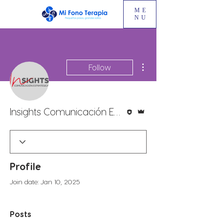
ME
NU
More actions
Follow
Editor
Admin
Insights Comunicación Estratégica
Profile
Join date: Jan 10, 2025
Posts